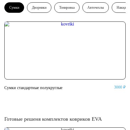
Сумки
Дворники
Тонировка
Авточехлы
Накидки
3000 ₽
Сумки стандартные полукруглые
Су
Готовые решеня комплектов ковриков EVA