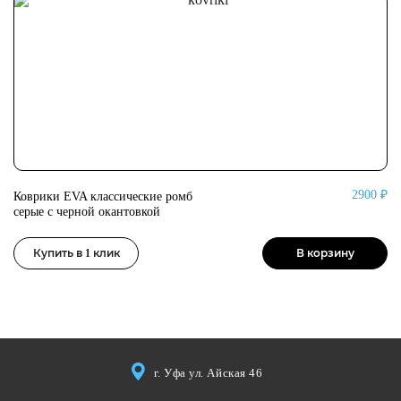
2900 ₽
Коврики EVA классические ромб
Ко
серые с черной окантовкой
се
Купить в 1 клик
В корзину
г. Уфа ул. Айская 46