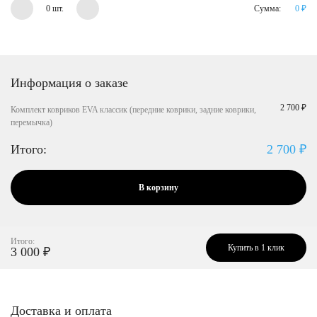
0 шт.
Сумма:
0
₽
Информация о заказе
2 700 ₽
Комплект ковриков EVA классик (передние коврики, задние коврики,
перемычка)
Итого:
2 700
₽
В корзину
Итого:
Купить в 1 клик
3 000
₽
Доставка и оплата