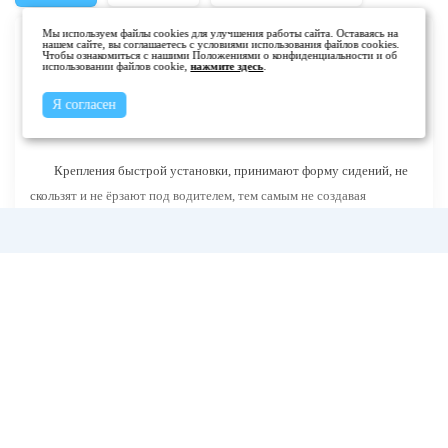
Мы используем файлы cookies для улучшения работы сайта. Оставаясь на
нашем сайте, вы соглашаетесь с условиями использования файлов cookies.
Чтобы ознакомиться с нашими Положениями о конфиденциальности и об
использовании файлов cookie,
нажмите здесь
.
Мутон отлично подходит для создания комфорта в салоне
Я согласен
любого автомобиля. Мех овчины сохраняет тепло, впитывает влагу
и я является экологичным и дружественным к коже человека.
Крепления быстрой установки, принимают форму сидений, не
скользят и не ёрзают под водителем, тем самым не создавая
опасности в дороге при разных ситуациях.
г. Уфа ул. Айская 46
support@kovrix.ru
8 (917) 806 50 50