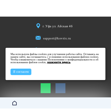
г. Уфа ул. Айская 46
support@kovrix.ru
8 (917) 806 50 50
Мы используем файлы cookies для улучшения работы сайта. Оставаясь на
нашем сайте, вы соглашаетесь с условиями использования файлов cookies.
Чтобы ознакомиться с нашими Положениями о конфиденциальности и об
использовании файлов cookie,
Пн-Пт: 10:00 - 19:00
нажмите здесь
.
Cб: 10:00 - 15:00
Я согласен
Вс: Выходной
Не является публичной офертой