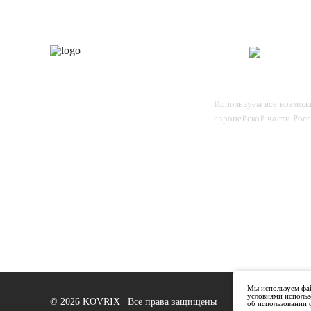
Каталог
О 
Отследите заказ, для этого
Используем все возможн
введите в поле номер вашего
европейской части Рос
отправления и нажмите Enter
Мы используем фай
условиями использ
© 2026 KOVRIX | Все права защищены
об использовании 