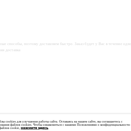
компании
Акции
Доставка и оплата
Фотогалерея
ые способы, поэтому доставляем быстро. Заказ будет у Вас в течение одно
сии доставка
2-3 дня.
лы cookies для улучшения работы сайта. Оставаясь на нашем сайте, вы соглашаетесь с
ования файлов cookies. Чтобы ознакомиться с нашими Положениями о конфиденциальности 
Не является публичной офертой
файлов cookie,
нажмите здесь
.