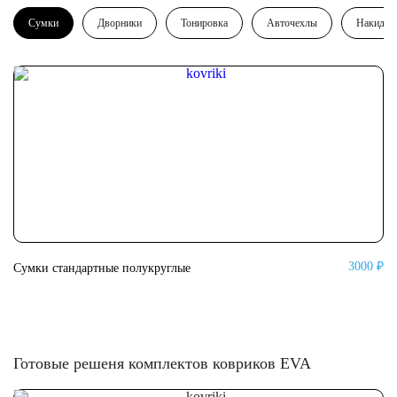
Сумки
Дворники
Тонировка
Авточехлы
Накидки
3000 ₽
Сумки стандартные полукруглые
Су
Готовые решеня комплектов ковриков EVA