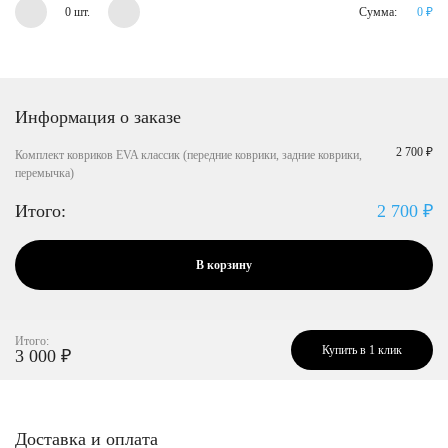
0 шт.
Сумма:
0
₽
Информация о заказе
2 700 ₽
Комплект ковриков EVA классик (передние коврики, задние коврики,
перемычка)
Итого:
2 700
₽
В корзину
Итого:
Купить в 1 клик
3 000
₽
Доставка и оплата