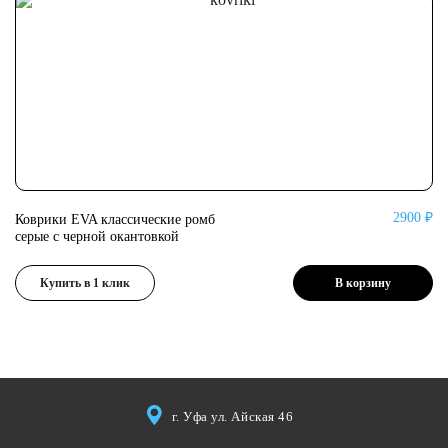
2900 ₽
Коврики EVA классические ромб
Ко
серые с черной окантовкой
се
Купить в 1 клик
В корзину
г. Уфа ул. Айская 46