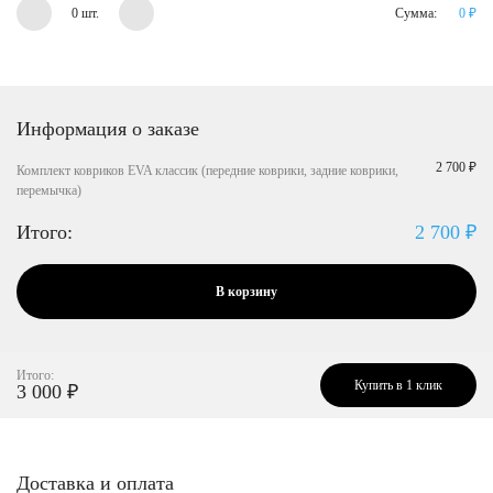
0 шт.
Сумма:
0
₽
Информация о заказе
2 700 ₽
Комплект ковриков EVA классик (передние коврики, задние коврики,
перемычка)
Итого:
2 700
₽
В корзину
Итого:
Купить в 1 клик
3 000
₽
Доставка и оплата