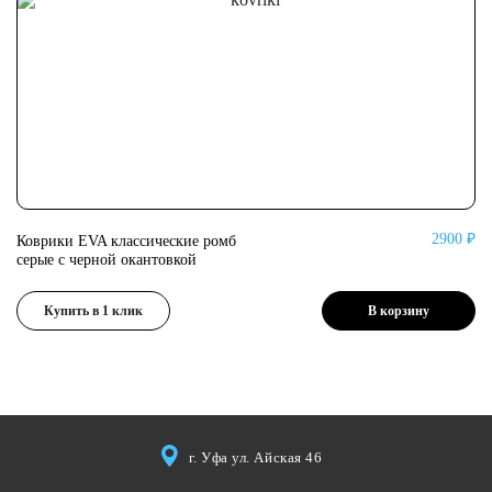
2900 ₽
Коврики EVA классические ромб
Ко
серые с черной окантовкой
се
Купить в 1 клик
В корзину
г. Уфа ул. Айская 46