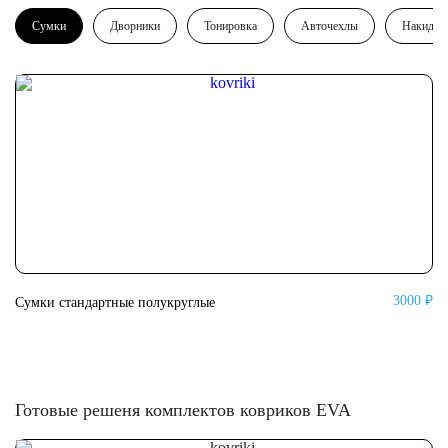
Сумки
Дворники
Тонировка
Авточехлы
Накидки
3000 ₽
Сумки стандартные полукруглые
Су
Готовые решеня комплектов ковриков EVA