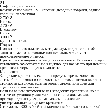
0
₽
Информация о заказе
Комплект ковриков EVA классик (передние коврики, задние
коврики, перемычка)
2 700 ₽
Итого:
2 700
₽
В корзину
Итого:
3 000
₽
Купить в 1 клик
Подпятник
Подпятник - это пластина, которая служит для того, чтобы
защитить место на коврике под педальным узлом от
преждевременного износа.
При отправке подпятник не устанавливается. Его нужно будет
установить самостоятельно в нужное для вас место при помощи
крепежей которые идут в комплекте
Крепления
Заводские крепления, если они предусмотрены моделью
автомобиля - входят в стоимость ковриков. Липучки входят в
стоимость ковриков, если материал салона пригоден для
сцепления с липучками.
Если на вашем автомобиле нет заводских креплений, но вы
хотите их установку или материал салона автомобиля не
пригоден для липучек, то мы можем предложить
универсальные заводские крепления
.
Стоимость -
300 рублей
за 2 крепления (для одного коврика).