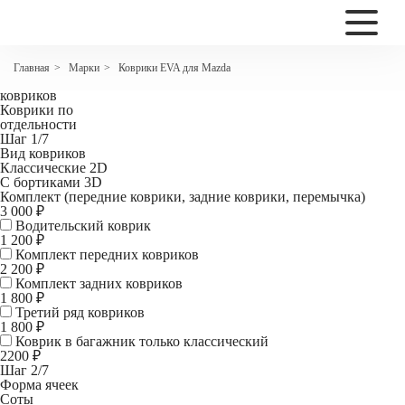
2200
Коврики EVA для Mazda 6 I (GG)
Марки
Коврики EVA для Mazda
Главная
>
>
Комплект
ковриков
Коврики по
отдельности
Шаг 1/7
Вид ковриков
Классические 2D
С бортиками 3D
Комплект (передние коврики, задние коврики, перемычка)
3 000 ₽
Водительский коврик
1 200
₽
Комплект передних ковриков
2 200
₽
Комплект задних ковриков
1 800
₽
Третий ряд ковриков
1 800 ₽
Коврик в багажник
только классический
2200 ₽
Шаг 2/7
Форма ячеек
Соты