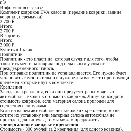
0
₽
Информация о заказе
Комплект ковриков EVA классик (передние коврики, задние
коврики, перемычка)
2 700 ₽
Итого:
2 700
₽
В корзину
Итого:
3 000
₽
Купить в 1 клик
Подпятник
Подпятник - это пластина, которая служит для того, чтобы
защитить место на коврике под педальным узлом от
преждевременного износа.
При отправке подпятник не устанавливается. Его нужно будет
установить самостоятельно в нужное для вас место при помощи
крепежей которые идут в комплекте
Крепления
Заводские крепления, если они предусмотрены моделью
автомобиля - входят в стоимость ковриков. Липучки входят в
стоимость ковриков, если материал салона пригоден для
сцепления с липучками.
Если на вашем автомобиле нет заводских креплений, но вы
хотите их установку или материал салона автомобиля не
пригоден для липучек, то мы можем предложить
универсальные заводские крепления
.
Стоимость -
300 рублей
за 2 крепления (для одного коврика).