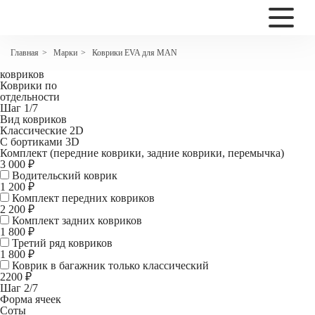
2200
Коврики EVA для MAN 8.180 LC фургон
Марки
Коврики EVA для MAN
Главная
>
>
Комплект
ковриков
Коврики по
отдельности
Шаг 1/7
Вид ковриков
Классические 2D
С бортиками 3D
Комплект (передние коврики, задние коврики, перемычка)
3 000 ₽
Водительский коврик
1 200
₽
Комплект передних ковриков
2 200
₽
Комплект задних ковриков
1 800
₽
Третий ряд ковриков
1 800 ₽
Коврик в багажник
только классический
2200 ₽
Шаг 2/7
Форма ячеек
Соты