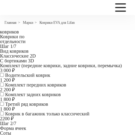
2200
Коврики EVA для Lifan Solano (620)
Марки
Коврики EVA для Lifan
Главная
>
>
Комплект
ковриков
Коврики по
отдельности
Шаг 1/7
Вид ковриков
Классические 2D
С бортиками 3D
Комплект (передние коврики, задние коврики, перемычка)
3 000 ₽
Водительский коврик
1 200
₽
Комплект передних ковриков
2 200
₽
Комплект задних ковриков
1 800
₽
Третий ряд ковриков
1 800 ₽
Коврик в багажник
только классический
2200 ₽
Шаг 2/7
Форма ячеек
Соты