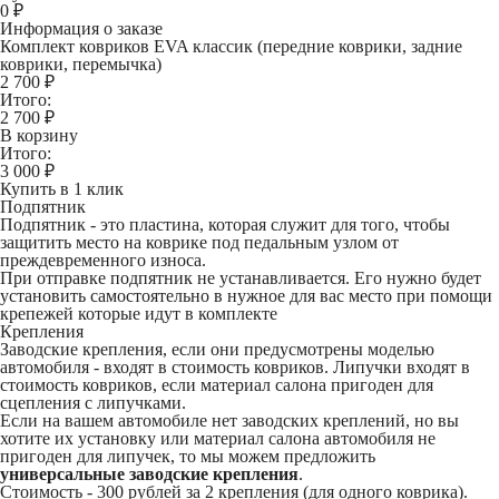
0
₽
Информация о заказе
Комплект ковриков EVA классик (передние коврики, задние
коврики, перемычка)
2 700 ₽
Итого:
2 700
₽
В корзину
Итого:
3 000
₽
Купить в 1 клик
Подпятник
Подпятник - это пластина, которая служит для того, чтобы
защитить место на коврике под педальным узлом от
преждевременного износа.
При отправке подпятник не устанавливается. Его нужно будет
установить самостоятельно в нужное для вас место при помощи
крепежей которые идут в комплекте
Крепления
Заводские крепления, если они предусмотрены моделью
автомобиля - входят в стоимость ковриков. Липучки входят в
стоимость ковриков, если материал салона пригоден для
сцепления с липучками.
Если на вашем автомобиле нет заводских креплений, но вы
хотите их установку или материал салона автомобиля не
пригоден для липучек, то мы можем предложить
универсальные заводские крепления
.
Стоимость -
300 рублей
за 2 крепления (для одного коврика).