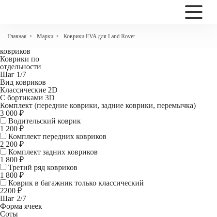
2200
Коврики EVA для Land Rover Freelander II
Марки
Коврики EVA для Land Rover
Главная
>
>
Комплект
ковриков
Коврики по
отдельности
Шаг 1/7
Вид ковриков
Классические 2D
С бортиками 3D
Комплект (передние коврики, задние коврики, перемычка)
3 000 ₽
Водительский коврик
1 200
₽
Комплект передних ковриков
2 200
₽
Комплект задних ковриков
1 800
₽
Третий ряд ковриков
1 800 ₽
Коврик в багажник
только классический
2200 ₽
Шаг 2/7
Форма ячеек
Соты