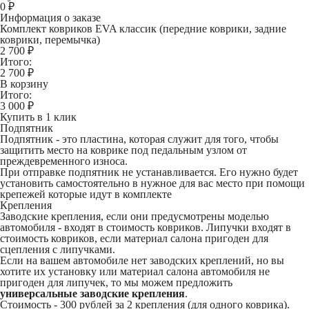
0
₽
Информация о заказе
Комплект ковриков EVA классик (передние коврики, задние
коврики, перемычка)
2 700 ₽
Итого:
2 700
₽
В корзину
Итого:
3 000
₽
Купить в 1 клик
Подпятник
Подпятник - это пластина, которая служит для того, чтобы
защитить место на коврике под педальным узлом от
преждевременного износа.
При отправке подпятник не устанавливается. Его нужно будет
установить самостоятельно в нужное для вас место при помощи
крепежей которые идут в комплекте
Крепления
Заводские крепления, если они предусмотрены моделью
автомобиля - входят в стоимость ковриков. Липучки входят в
стоимость ковриков, если материал салона пригоден для
сцепления с липучками.
Если на вашем автомобиле нет заводских креплений, но вы
хотите их установку или материал салона автомобиля не
пригоден для липучек, то мы можем предложить
универсальные заводские крепления
.
Стоимость -
300 рублей
за 2 крепления (для одного коврика).