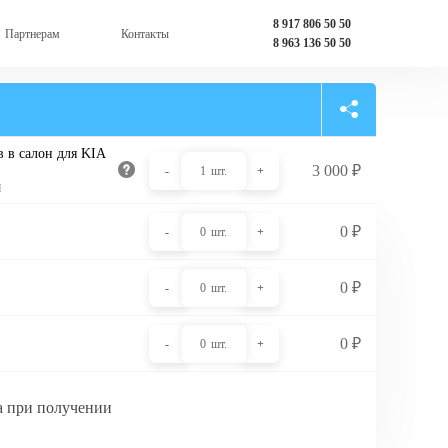
8 917 806 50 50
Партнерам
Контакты
8 963 136 50 50
 в салон для KIA
3 000
₽
-
1
шт.
+
и
0
₽
-
0
шт.
+
0
₽
-
0
шт.
+
0
₽
-
0
шт.
+
а при получении