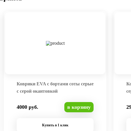
Коврики EVA с бортами соты серые
К
с серой окантовкой
се
4000 руб.
в корзину
2
Купить в 1 клик