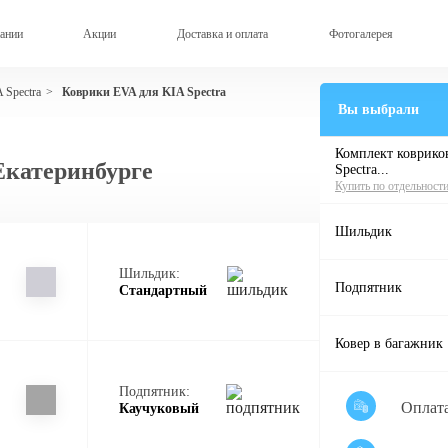
ании
Акции
Доставка и оплата
Фотогалерея
 Spectra
Коврики EVA для KIA Spectra
>
Вы выбрали
Комплект ковриков
Екатеринбурге
Spectra...
Купить по отдельност
Шильдик
Шильдик:
Подпятник
Стандартный
Ковер в багажник
Подпятник:
Оплат
Каучуковый