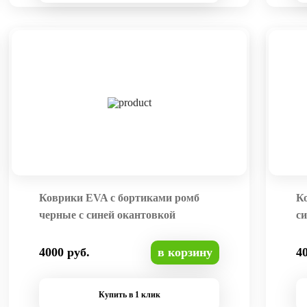
Коврики EVA с бортиками ромб
К
черные с синей окантовкой
си
4000 руб.
в корзину
4
Купить в 1 клик