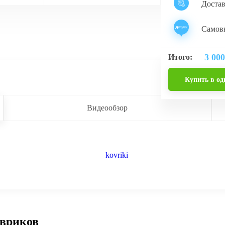
Доста
Самовы
3 000
Итого:
Купить в од
Видеообзор
овриков