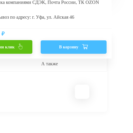
вка компаниями СДЭК, Почта России, ТК OZON
воз по адресу: г. Уфа, ул. Айская 46
₽
ин клик
В корзину
А также