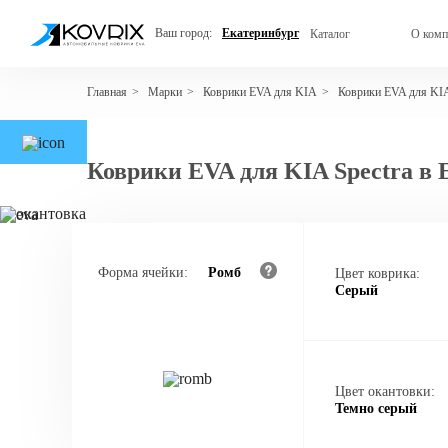
Ваш город:
Екатеринбург
Каталог
О комп
Марки
Коврики EVA для KIA
Коврики EVA для KIA
Главная
>
>
>
Коврики EVA для KIA Spectra в 
Форма ячейки:
Ромб
Цвет коврика:
Серый
Цвет окантовки:
Темно серый