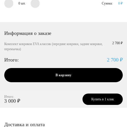
0 шт.
Сумма:
0
₽
Информация о заказе
2 700 ₽
Комплект ковриков EVA классик (передние коврики, задние коврики,
перемычка)
Итого:
2 700
₽
В корзину
Итого:
Купить в 1 клик
3 000
₽
Доставка и оплата