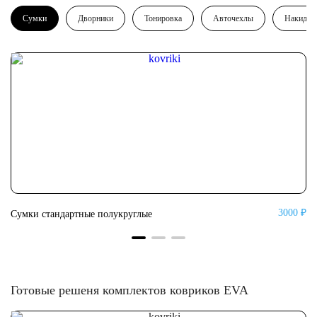
Сумки
Дворники
Тонировка
Авточехлы
Накидки
0 ₽
3000 ₽
Сумки стандартные полукруглые
Су
Готовые решеня комплектов ковриков EVA