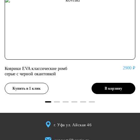
0 ₽
2900 ₽
Коврики EVA классические ромб
Ко
серые с черной окантовкой
се
Купить в 1 клик
В корзину
г. Уфа ул. Айская 46