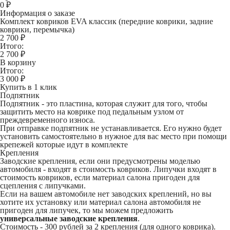
0
₽
Информация о заказе
Комплект ковриков EVA классик (передние коврики, задние
коврики, перемычка)
2 700 ₽
Итого:
2 700
₽
В корзину
Итого:
3 000
₽
Купить в 1 клик
Подпятник
Подпятник - это пластина, которая служит для того, чтобы
защитить место на коврике под педальным узлом от
преждевременного износа.
При отправке подпятник не устанавливается. Его нужно будет
установить самостоятельно в нужное для вас место при помощи
крепежей которые идут в комплекте
Крепления
Заводские крепления, если они предусмотрены моделью
автомобиля - входят в стоимость ковриков. Липучки входят в
стоимость ковриков, если материал салона пригоден для
сцепления с липучками.
Если на вашем автомобиле нет заводских креплений, но вы
хотите их установку или материал салона автомобиля не
пригоден для липучек, то мы можем предложить
универсальные заводские крепления
.
Стоимость -
300 рублей
за 2 крепления (для одного коврика).