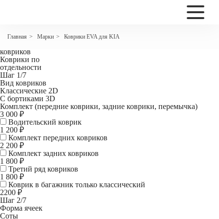
2200
Коврики EVA для KIA Ceed I coupe
Марки
Коврики EVA для KIA
Главная
>
>
Комплект
ковриков
Коврики по
отдельности
Шаг 1/7
Вид ковриков
Классические 2D
С бортиками 3D
Комплект (передние коврики, задние коврики, перемычка)
3 000 ₽
Водительский коврик
1 200
₽
Комплект передних ковриков
2 200
₽
Комплект задних ковриков
1 800
₽
Третий ряд ковриков
1 800 ₽
Коврик в багажник
только классический
2200 ₽
Шаг 2/7
Форма ячеек
Соты