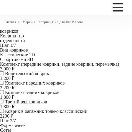
2200
Коврики EVA для Iran Khodro Samand седан
Марки
Коврики EVA для Iran Khodro
Главная
>
>
Комплект
ковриков
Коврики по
отдельности
Шаг 1/7
Вид ковриков
Классические 2D
С бортиками 3D
Комплект (передние коврики, задние коврики, перемычка)
3 000 ₽
Водительский коврик
1 200
₽
Комплект передних ковриков
2 200
₽
Комплект задних ковриков
1 800
₽
Третий ряд ковриков
1 800 ₽
Коврик в багажник
только классический
2200 ₽
Шаг 2/7
Форма ячеек
Соты