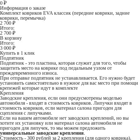
0
₽
Информация о заказе
Комплект ковриков EVA классик (передние коврики, задние
коврики, перемычка)
2 700 ₽
Итого:
2 700
₽
В корзину
Итого:
3 000
₽
Купить в 1 клик
Подпятник
Подпятник - это пластина, которая служит для того, чтобы
защитить место на коврике под педальным узлом от
преждевременного износа.
При отправке подпятник не устанавливается. Его нужно будет
установить самостоятельно в нужное для вас место при помощи
крепежей которые идут в комплекте
Крепления
Заводские крепления, если они предусмотрены моделью
автомобиля - входят в стоимость ковриков. Липучки входят в
стоимость ковриков, если материал салона пригоден для
сцепления с липучками.
Если на вашем автомобиле нет заводских креплений, но вы
хотите их установку или материал салона автомобиля не
пригоден для липучек, то мы можем предложить
универсальные заводские крепления
.
Стоимость -
300 рублей
за 2 крепления (для одного коврика).