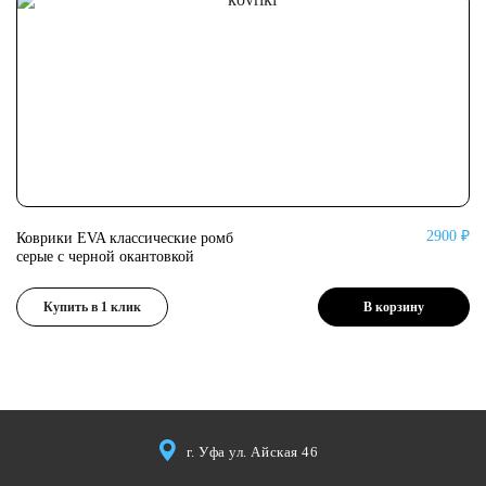
2900 ₽
Коврики EVA классические ромб
Ко
серые с черной окантовкой
се
Купить в 1 клик
В корзину
г. Уфа ул. Айская 46