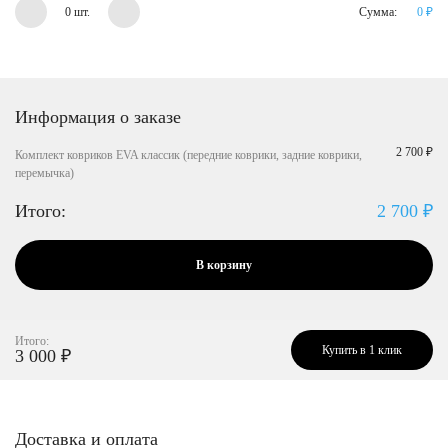
0 шт.
Сумма:
0
₽
Информация о заказе
2 700 ₽
Комплект ковриков EVA классик (передние коврики, задние коврики,
перемычка)
Итого:
2 700
₽
В корзину
Итого:
Купить в 1 клик
3 000
₽
Доставка и оплата