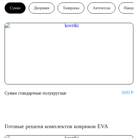
Сумки
Дворники
Тонировка
Авточехлы
Накидки
3000 ₽
Сумки стандартные полукруглые
Су
Готовые решеня комплектов ковриков EVA