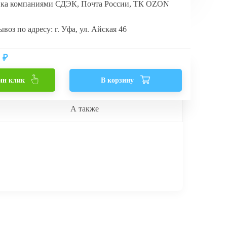
вка компаниями СДЭК, Почта России, ТК OZON
воз по адресу: г. Уфа, ул. Айская 46
₽
ин клик
В корзину
А также