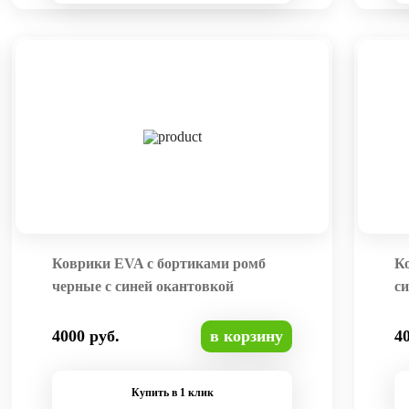
Коврики EVA с бортиками ромб
К
черные с синей окантовкой
си
4000 руб.
в корзину
4
Купить в 1 клик