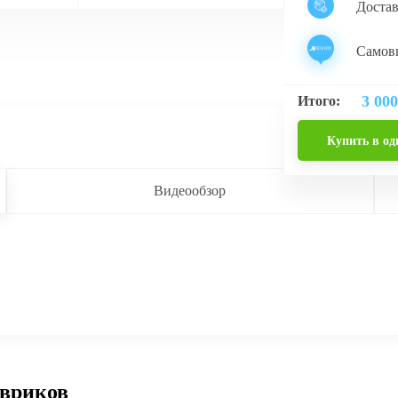
Доста
Самовы
3 000
Итого:
Купить в од
Видеообзор
овриков