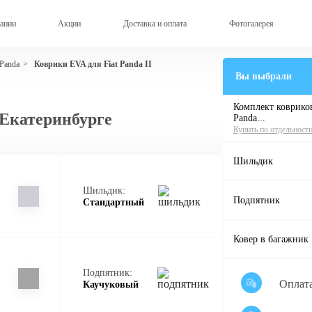
ании
Акции
Доставка и оплата
Фотогалерея
 Panda
Коврики EVA для Fiat Panda II
>
Вы выбрали
Комплект ковриков
 Екатеринбурге
Panda...
Купить по отдельност
Шильдик
Шильдик:
Подпятник
Стандартный
Ковер в багажник
Подпятник:
Оплат
Каучуковый