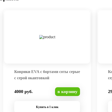
Коврики EVA с бортами соты серые
К
с серой окантовкой
се
4000 руб.
в корзину
2
Купить в 1 клик