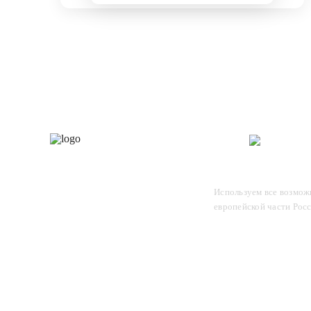
Каталог
О 
Отследите заказ, для этого
Используем все возможн
введите в поле номер вашего
европейской части Рос
отправления и нажмите Enter