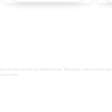
компании
Акции
Доставка и оплата
Фотогалерея
ые способы, поэтому доставляем быстро. Заказ будет у Вас в течение одно
сии доставка
2-3 дня.