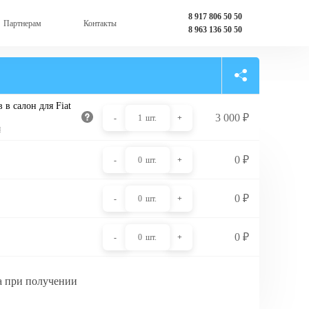
8 917 806 50 50
Партнерам
Контакты
8 963 136 50 50
 в салон для Fiat
3 000
₽
-
1
шт.
+
и
0
₽
-
0
шт.
+
0
₽
-
0
шт.
+
0
₽
-
0
шт.
+
а при получении