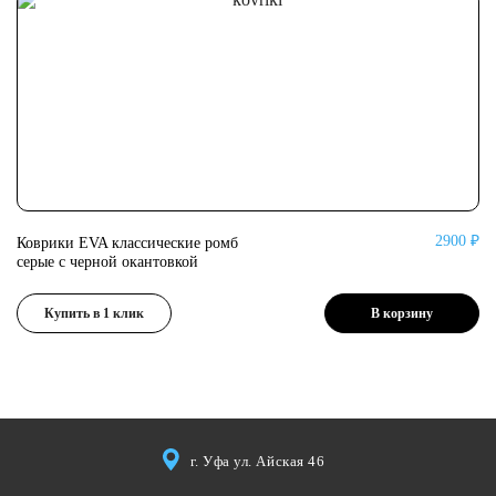
2900 ₽
Коврики EVA классические ромб
Ко
серые с черной окантовкой
се
Купить в 1 клик
В корзину
г. Уфа ул. Айская 46