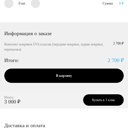
0 шт.
Сумма:
0
₽
Информация о заказе
2 700 ₽
Комплект ковриков EVA классик (передние коврики, задние коврики,
перемычка)
Итого:
2 700
₽
В корзину
Итого:
Купить в 1 клик
3 000
₽
Доставка и оплата