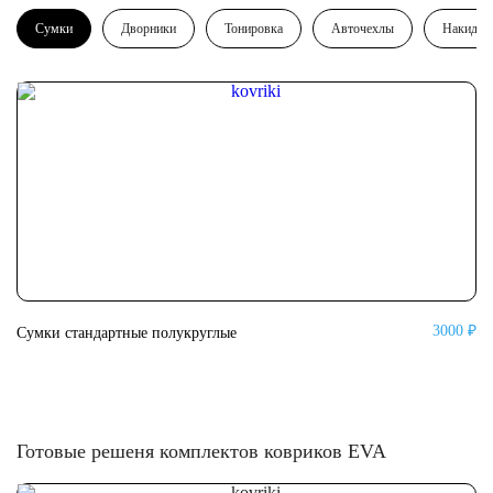
Сумки
Дворники
Тонировка
Авточехлы
Накидки
3000 ₽
Сумки стандартные полукруглые
Су
Готовые решеня комплектов ковриков EVA