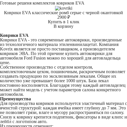
Готовые решеня комплектов ковриков EVA
Коврики EVA классические ромб серые с черной окантовкой
2900 ₽
Купить в 1 клик
В корзину
Коврики EVA
Коврики EVA - это современные автоковрики, произведенные
из технологичного материала этиленвинилацетат. Компания
Kovrix является не просто поставщиком, а производителем
ковриков ЭВА. По этой причине купить автоковрики для
автомобиля Ford Fusion можно по хорошей для автовладельца
цене.
Собственное производство с отделом контроля,
комплектовочным цехом, пошивочным, раскроечным позволяет
создавать продукцию по эксклюзивным лекалам. Общее их
количество уже превышает более 1000 штук. База лекал
постоянно восполняется. Благодаря этому каждый автовладелец
может найти модель с учетом параметров салона конкретного
автомобиля.
Преимущества
Для производства ковриков используется эластичный материал с
ячеистой структурой: каждая ячейка имеет глубину до 7 мм. Это
не позволяет грязи, влаге и мусору распространяться по салону.
Снизу к коврику крепится подпятник, фиксаторы в виде клипс и
лейбл с логотипом авто.
Из преимуществ отмечают: