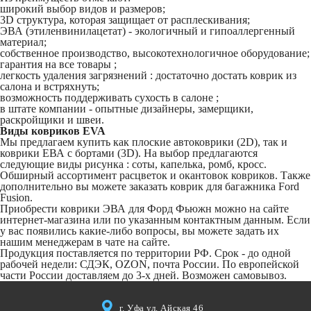
широкий выбор видов и размеров;
3D структура, которая защищает от расплескивания;
ЭВА (этиленвинилацетат) - экологичный и гипоаллергенный
материал;
собственное производство, высокотехнологичное оборудование;
гарантия на все товары ;
легкость удаления загрязнений : достаточно достать коврик из
салона и встряхнуть;
возможность поддерживать сухость в салоне ;
в штате компании - опытные дизайнеры, замерщики,
раскройщики и швеи.
Виды ковриков EVA
Мы предлагаем купить как плоские автоковрики (2D), так и
коврики ЕВА с бортами (3D). На выбор предлагаются
следующие виды рисунка : соты, капелька, ромб, кросс.
Обширный ассортимент расцветок и окантовок ковриков. Также
дополнительно вы можете заказать коврик для багажника Ford
Fusion.
Приобрести коврики ЭВА для Форд Фьюжн можно на сайте
интернет-магазина или по указанным контактным данным. Если
у вас появились какие-либо вопросы, вы можете задать их
нашим менеджерам в чате на сайте.
Продукция поставляется по территории РФ. Срок - до одной
рабочей недели: СДЭК, OZON, почта России. По европейской
части России доставляем до 3-х дней. Возможен самовывоз.
г. Уфа ул. Айская 46