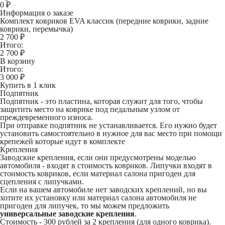
0
₽
Информация о заказе
Комплект ковриков EVA классик (передние коврики, задние
коврики, перемычка)
2 700 ₽
Итого:
2 700
₽
В корзину
Итого:
3 000
₽
Купить в 1 клик
Подпятник
Подпятник - это пластина, которая служит для того, чтобы
защитить место на коврике под педальным узлом от
преждевременного износа.
При отправке подпятник не устанавливается. Его нужно будет
установить самостоятельно в нужное для вас место при помощи
крепежей которые идут в комплекте
Крепления
Заводские крепления, если они предусмотрены моделью
автомобиля - входят в стоимость ковриков. Липучки входят в
стоимость ковриков, если материал салона пригоден для
сцепления с липучками.
Если на вашем автомобиле нет заводских креплений, но вы
хотите их установку или материал салона автомобиля не
пригоден для липучек, то мы можем предложить
универсальные заводские крепления
.
Стоимость -
300 рублей
за 2 крепления (для одного коврика).