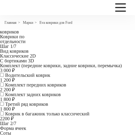
2200
Eva автоковрики для Ford Fusion 2002 - 2012
Марки
Eva коврики для Ford
Главная
>
>
Комплект
ковриков
Коврики по
отдельности
Шаг 1/7
Вид ковриков
Классические 2D
С бортиками 3D
Комплект (передние коврики, задние коврики, перемычка)
3 000 ₽
Водительский коврик
1 200
₽
Комплект передних ковриков
2 200
₽
Комплект задних ковриков
1 800
₽
Третий ряд ковриков
1 800 ₽
Коврик в багажник
только классический
2200 ₽
Шаг 2/7
Форма ячеек
Соты