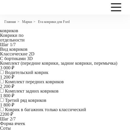
2200
Коврики EVA для Ford Focus III Универсал
Марки
Eva коврики для Ford
Главная
>
>
Комплект
ковриков
Коврики по
отдельности
Шаг 1/7
Вид ковриков
Классические 2D
С бортиками 3D
Комплект (передние коврики, задние коврики, перемычка)
3 000 ₽
Водительский коврик
1 200
₽
Комплект передних ковриков
2 200
₽
Комплект задних ковриков
1 800
₽
Третий ряд ковриков
1 800 ₽
Коврик в багажник
только классический
2200 ₽
Шаг 2/7
Форма ячеек
Соты