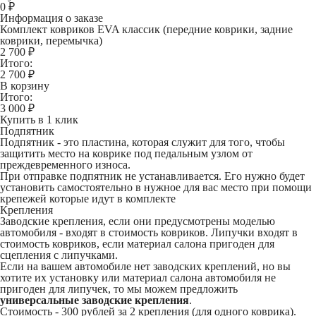
0
₽
Информация о заказе
Комплект ковриков EVA классик (передние коврики, задние
коврики, перемычка)
2 700 ₽
Итого:
2 700
₽
В корзину
Итого:
3 000
₽
Купить в 1 клик
Подпятник
Подпятник - это пластина, которая служит для того, чтобы
защитить место на коврике под педальным узлом от
преждевременного износа.
При отправке подпятник не устанавливается. Его нужно будет
установить самостоятельно в нужное для вас место при помощи
крепежей которые идут в комплекте
Крепления
Заводские крепления, если они предусмотрены моделью
автомобиля - входят в стоимость ковриков. Липучки входят в
стоимость ковриков, если материал салона пригоден для
сцепления с липучками.
Если на вашем автомобиле нет заводских креплений, но вы
хотите их установку или материал салона автомобиля не
пригоден для липучек, то мы можем предложить
универсальные заводские крепления
.
Стоимость -
300 рублей
за 2 крепления (для одного коврика).