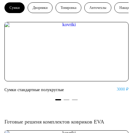
Сумки
Дворники
Тонировка
Авточехлы
Накидки
0 ₽
3000 ₽
Сумки стандартные полукруглые
Су
Готовые решеня комплектов ковриков EVA