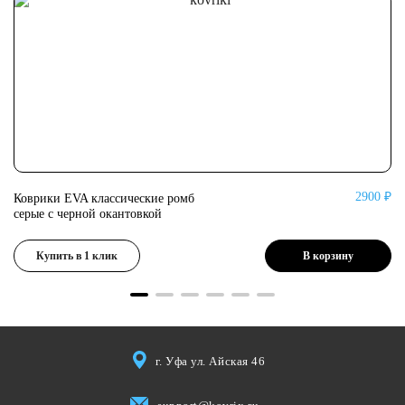
0 ₽
2900 ₽
Коврики EVA классические ромб
Ко
серые с черной окантовкой
се
Купить в 1 клик
В корзину
г. Уфа ул. Айская 46