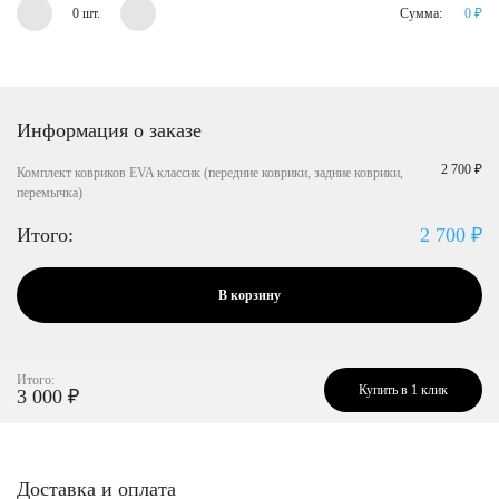
0 шт.
Сумма:
0
₽
Информация о заказе
2 700 ₽
Комплект ковриков EVA классик (передние коврики, задние коврики,
перемычка)
Итого:
2 700
₽
В корзину
Итого:
Купить в 1 клик
3 000
₽
Доставка и оплата