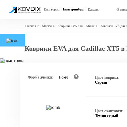
Ваш город:
Екатеринбург
Каталог
О комп
Марки
Коврики EVA для Cadillac
Коврики EVA для 
Главная
>
>
>
Коврики EVA для Cadillac XT5 в
Форма ячейки:
Ромб
Цвет коврика:
Серый
Цвет окантовки:
Темно серый