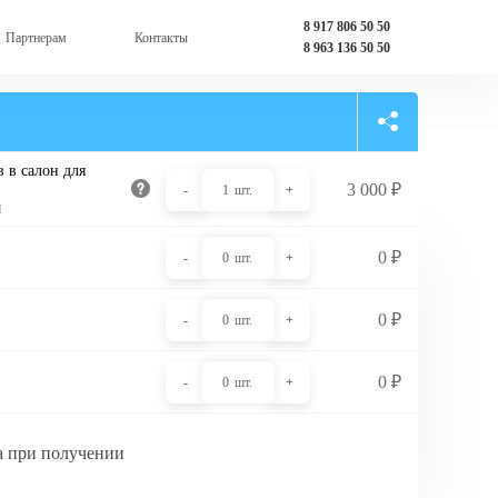
8 917 806 50 50
Партнерам
Контакты
8 963 136 50 50
 в салон для
3 000
₽
-
1
шт.
+
и
0
₽
-
0
шт.
+
0
₽
-
0
шт.
+
0
₽
-
0
шт.
+
а при получении