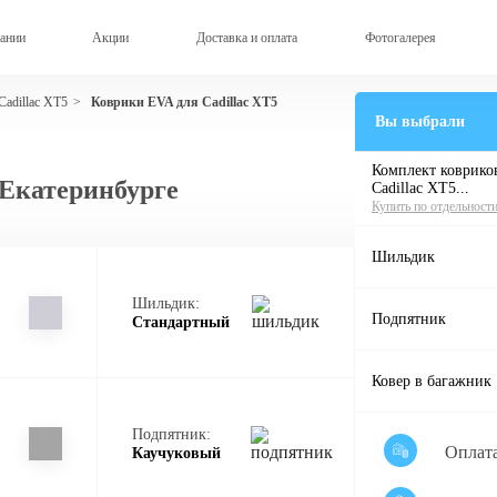
ании
Акции
Доставка и оплата
Фотогалерея
Cadillac XT5
Коврики EVA для Cadillac XT5
>
Вы выбрали
Комплект ковриков
 Екатеринбурге
Cadillac XT5...
Купить по отдельност
Шильдик
Шильдик:
Подпятник
Стандартный
Ковер в багажник
Подпятник:
Оплат
Каучуковый