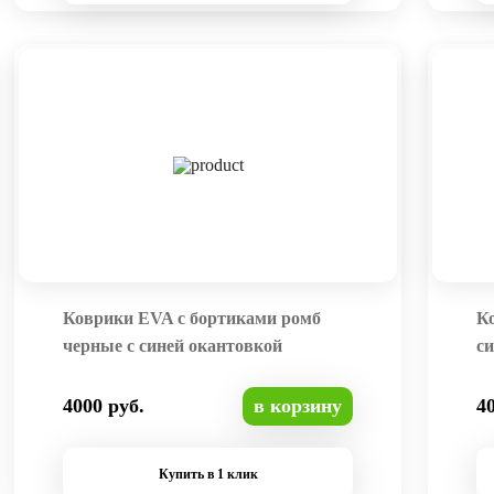
Коврики EVA с бортиками ромб
К
черные с синей окантовкой
си
4000 руб.
в корзину
4
Купить в 1 клик