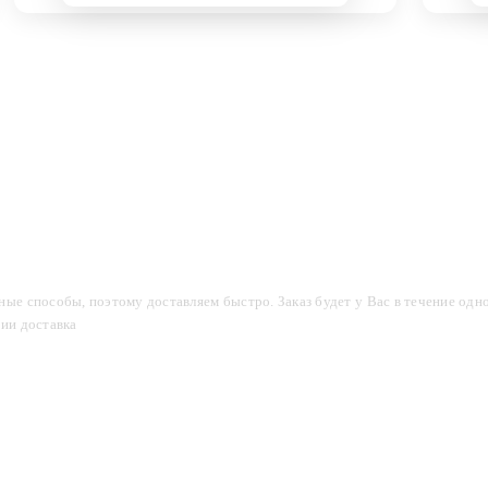
компании
Акции
Доставка и оплата
Фотогалерея
ые способы, поэтому доставляем быстро. Заказ будет у Вас в течение одно
сии доставка
2-3 дня.