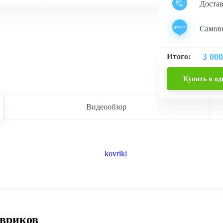
Доста
Самовы
3 000
Итого:
Купить в од
Видеообзор
овриков