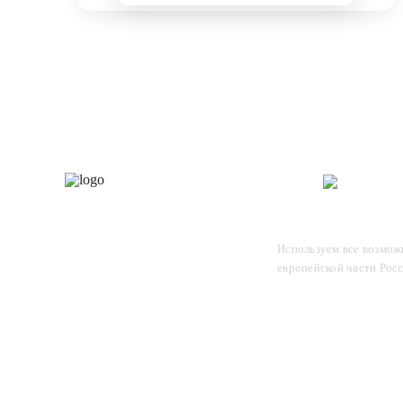
Каталог
О 
Отследите заказ, для этого
Используем все возможн
введите в поле номер вашего
европейской части Рос
отправления и нажмите Enter