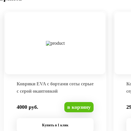
Коврики EVA с бортами соты серые
К
с серой окантовкой
се
4000 руб.
в корзину
2
Купить в 1 клик