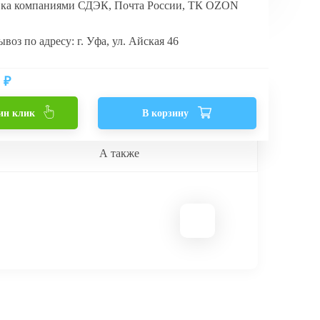
вка компаниями СДЭК, Почта России, ТК OZON
воз по адресу: г. Уфа, ул. Айская 46
₽
ин клик
В корзину
А также