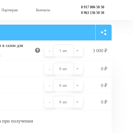
8 917 806 50 50
Партнерам
Контакты
8 963 136 50 50
 в салон для
3 000
₽
-
1
шт.
+
и
0
₽
-
0
шт.
+
0
₽
-
0
шт.
+
0
₽
-
0
шт.
+
а при получении