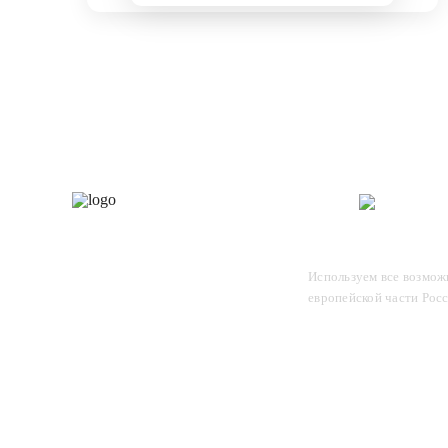
Каталог
О 
Отследите заказ, для этого
Используем все возможн
введите в поле номер вашего
европейской части Рос
отправления и нажмите Enter