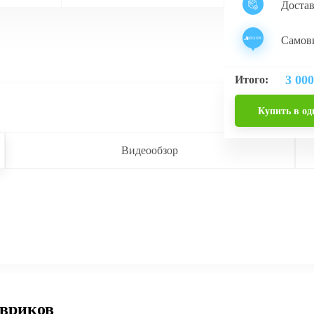
Доста
Самовы
3 000
Итого:
Купить в од
Видеообзор
овриков