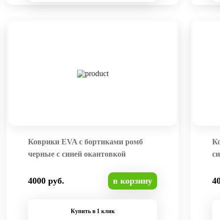
Коврики EVA с бортиками ромб
К
черные с синей окантовкой
си
4000 руб.
в корзину
4
Купить в 1 клик