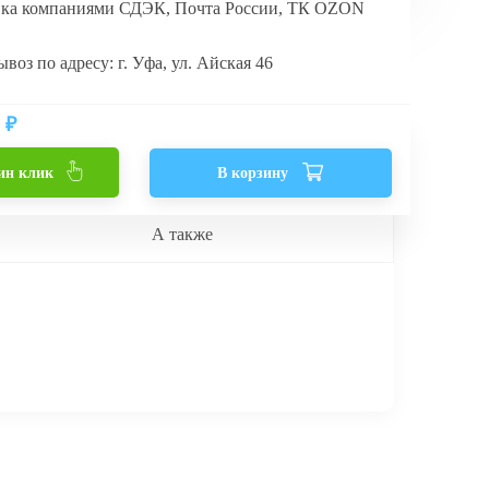
вка компаниями СДЭК, Почта России, ТК OZON
воз по адресу: г. Уфа, ул. Айская 46
₽
ин клик
В корзину
А также