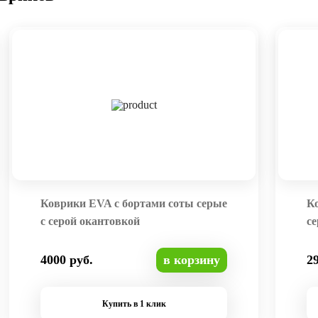
Коврики EVA с бортами соты серые
К
с серой окантовкой
се
4000 руб.
в корзину
2
Купить в 1 клик