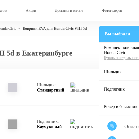
ании
Акции
Доставка и оплата
Фотогалерея
onda Civic
Коврики EVA для Honda Civic VIII 5d
>
Вы выбрали
Комплект ковриков
II 5d в Екатеринбурге
Honda Civic...
Купить по отдельност
Шильдик
Шильдик:
Подпятник
Стандартный
Ковер в багажник
Подпятник:
Оплат
Каучуковый