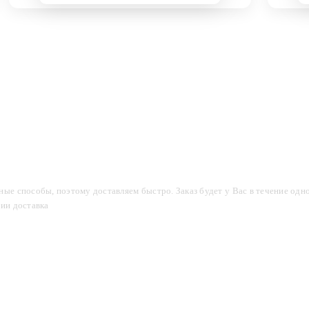
компании
Акции
Доставка и оплата
Фотогалерея
ые способы, поэтому доставляем быстро. Заказ будет у Вас в течение одно
сии доставка
2-3 дня.