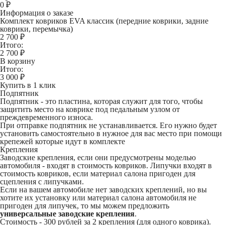
0
₽
Информация о заказе
Комплект ковриков EVA классик (передние коврики, задние
коврики, перемычка)
2 700 ₽
Итого:
2 700
₽
В корзину
Итого:
3 000
₽
Купить в 1 клик
Подпятник
Подпятник - это пластина, которая служит для того, чтобы
защитить место на коврике под педальным узлом от
преждевременного износа.
При отправке подпятник не устанавливается. Его нужно будет
установить самостоятельно в нужное для вас место при помощи
крепежей которые идут в комплекте
Крепления
Заводские крепления, если они предусмотрены моделью
автомобиля - входят в стоимость ковриков. Липучки входят в
стоимость ковриков, если материал салона пригоден для
сцепления с липучками.
Если на вашем автомобиле нет заводских креплений, но вы
хотите их установку или материал салона автомобиля не
пригоден для липучек, то мы можем предложить
универсальные заводские крепления
.
Стоимость -
300 рублей
за 2 крепления (для одного коврика).