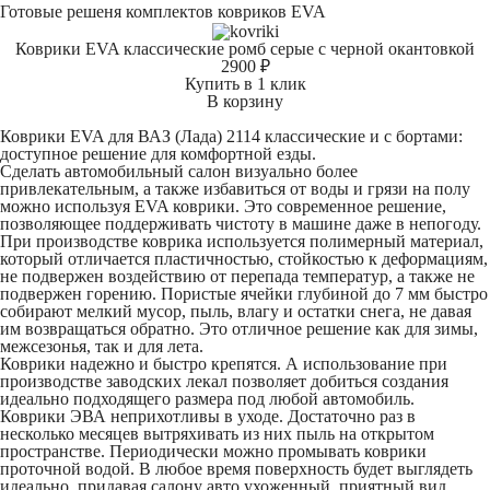
Готовые решеня комплектов ковриков EVA
Коврики EVA классические ромб серые с черной окантовкой
2900 ₽
Купить в 1 клик
В корзину
Коврики EVA для ВАЗ (Лада) 2114 классические и с бортами:
доступное решение для комфортной езды.
Сделать автомобильный салон визуально более
привлекательным, а также избавиться от воды и грязи на полу
можно используя EVA коврики. Это современное решение,
позволяющее поддерживать чистоту в машине даже в непогоду.
При производстве коврика используется полимерный материал,
который отличается пластичностью, стойкостью к деформациям,
не подвержен воздействию от перепада температур, а также не
подвержен горению. Пористые ячейки глубиной до 7 мм быстро
собирают мелкий мусор, пыль, влагу и остатки снега, не давая
им возвращаться обратно. Это отличное решение как для зимы,
межсезонья, так и для лета.
Коврики надежно и быстро крепятся. А использование при
производстве заводских лекал позволяет добиться создания
идеально подходящего размера под любой автомобиль.
Коврики ЭВА неприхотливы в уходе. Достаточно раз в
несколько месяцев вытряхивать из них пыль на открытом
пространстве. Периодически можно промывать коврики
проточной водой. В любое время поверхность будет выглядеть
идеально, придавая салону авто ухоженный, приятный вид.