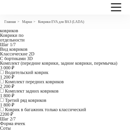
2200
ЕВА коврики ВАЗ 2114
Марки
Коврики EVA для ВАЗ (LADA)
Главная
>
>
Комплект
ковриков
Коврики по
отдельности
Шаг 1/7
Вид ковриков
Классические 2D
С бортиками 3D
Комплект (передние коврики, задние коврики, перемычка)
3 000 ₽
Водительский коврик
1 200
₽
Комплект передних ковриков
2 200
₽
Комплект задних ковриков
1 800
₽
Третий ряд ковриков
1 800 ₽
Коврик в багажник
только классический
2200 ₽
Шаг 2/7
Форма ячеек
Соты