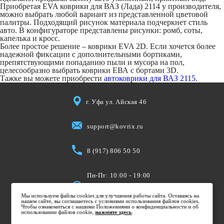
Приобретая EVA коврики для ВАЗ (Лада) 2114 у производителя,
можно выбрать любой вариант из представленной цветовой
палитры. Подходящий рисунок материала подчеркнет стиль
авто. В конфигураторе представлены рисунки: ромб, соты,
капелька и кросс.
Более простое решение – коврики EVA 2D. Если хочется более
надежной фиксации с дополнительными бортиками,
препятствующими попаданию пыли и мусора на пол,
целесообразно выбрать коврики ЕВА с бортами 3D.
Тажке вы можете приобрести
автоковрики для ВАЗ 2115
.
г. Уфа ул. Айская 46
support@kovrix.ru
8 (917) 806 50 50
Пн-Пт: 10:00 - 19:00
Cб: 10:00 - 15:00
Мы используем файлы cookies для улучшения работы сайта. Оставаясь на
Вс: Выходной
нашем сайте, вы соглашаетесь с условиями использования файлов cookies.
Чтобы ознакомиться с нашими Положениями о конфиденциальности и об
использовании файлов cookie,
нажмите здесь
.