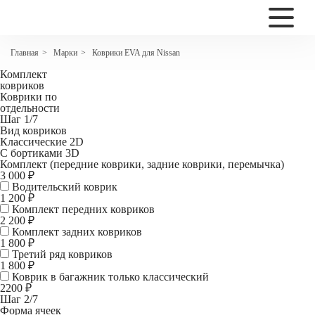
2200
Коврики EVA для Nissan Skyline V36 12 поколение
Марки
Коврики EVA для Nissan
Главная
>
>
рестайлинг(прав. руль)
Комплект
ковриков
Коврики по
отдельности
Шаг 1/7
Вид ковриков
Классические 2D
С бортиками 3D
Комплект (передние коврики, задние коврики, перемычка)
3 000 ₽
Водительский коврик
1 200
₽
Комплект передних ковриков
2 200
₽
Комплект задних ковриков
1 800
₽
Третий ряд ковриков
1 800 ₽
Коврик в багажник
только классический
2200 ₽
Шаг 2/7
Форма ячеек