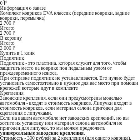
0
₽
Информация о заказе
Комплект ковриков EVA классик (передние коврики, задние
коврики, перемычка)
2 700 ₽
Итого:
2 700
₽
В корзину
Итого:
3 000
₽
Купить в 1 клик
Подпятник
Подпятник - это пластина, которая служит для того, чтобы
защитить место на коврике под педальным узлом от
преждевременного износа.
При отправке подпятник не устанавливается. Его нужно будет
установить самостоятельно в нужное для вас место при помощи
крепежей которые идут в комплекте
Крепления
Заводские крепления, если они предусмотрены моделью
автомобиля - входят в стоимость ковриков. Липучки входят в
стоимость ковриков, если материал салона пригоден для
сцепления с липучками.
Если на вашем автомобиле нет заводских креплений, но вы
хотите их установку или материал салона автомобиля не
пригоден для липучек, то мы можем предложить
универсальные заводские крепления
.
Стоимость -
300 рублей
за 2 крепления (для одного коврика).