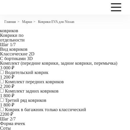
2200
Коврики EVA для Nissan Pathfinder III (R51 рестайлинг)
Марки
Коврики EVA для Nissan
Главная
>
>
Комплект
ковриков
Коврики по
отдельности
Шаг 1/7
Вид ковриков
Классические 2D
С бортиками 3D
Комплект (передние коврики, задние коврики, перемычка)
3 000 ₽
Водительский коврик
1 200
₽
Комплект передних ковриков
2 200
₽
Комплект задних ковриков
1 800
₽
Третий ряд ковриков
1 800 ₽
Коврик в багажник
только классический
2200 ₽
Шаг 2/7
Форма ячеек
Соты