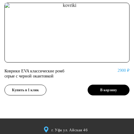
2900 ₽
Коврики EVA классические ромб
Ко
серые с черной окантовкой
се
Купить в 1 клик
В корзину
г. Уфа ул. Айская 46