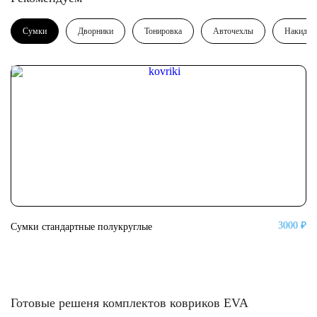
Сумки
Дворники
Тонировка
Авточехлы
Накидки
3000 ₽
Сумки стандартные полукруглые
Су
Готовые решеня комплектов ковриков EVA