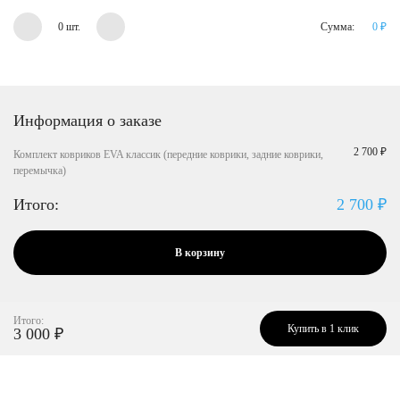
0 шт.
Сумма:
0
₽
Информация о заказе
2 700 ₽
Комплект ковриков EVA классик (передние коврики, задние коврики,
перемычка)
Итого:
2 700
₽
В корзину
Итого:
Купить в 1 клик
3 000
₽