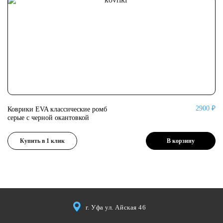
2900 ₽
Коврики EVA классические ромб
Ко
серые с черной окантовкой
се
Купить в 1 клик
В корзину
г. Уфа ул. Айская 46