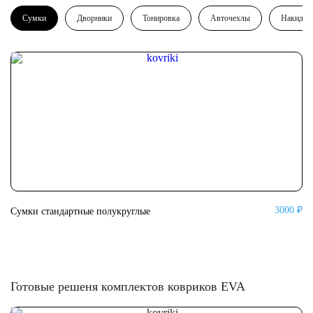
Сумки
Дворники
Тонировка
Авточехлы
Накидки
3000 ₽
Сумки стандартные полукруглые
Су
Готовые решеня комплектов ковриков EVA