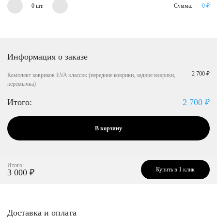
0 шт.
Сумма:
0
₽
Информация о заказе
2 700 ₽
Комплект ковриков EVA классик (передние коврики, задние коврики,
перемычка)
Итого:
2 700
₽
В корзину
Итого:
Купить в 1 клик
3 000
₽
Доставка и оплата