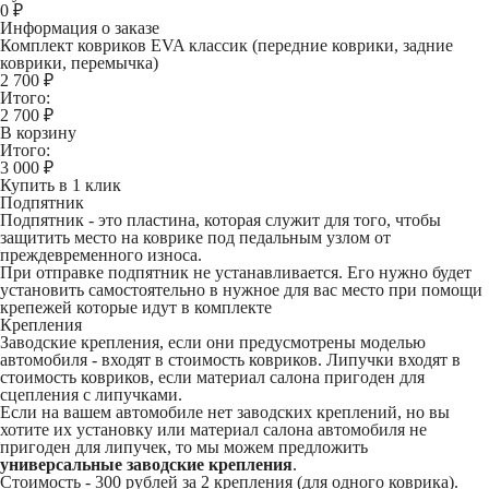
0
₽
Информация о заказе
Комплект ковриков EVA классик (передние коврики, задние
коврики, перемычка)
2 700 ₽
Итого:
2 700
₽
В корзину
Итого:
3 000
₽
Купить в 1 клик
Подпятник
Подпятник - это пластина, которая служит для того, чтобы
защитить место на коврике под педальным узлом от
преждевременного износа.
При отправке подпятник не устанавливается. Его нужно будет
установить самостоятельно в нужное для вас место при помощи
крепежей которые идут в комплекте
Крепления
Заводские крепления, если они предусмотрены моделью
автомобиля - входят в стоимость ковриков. Липучки входят в
стоимость ковриков, если материал салона пригоден для
сцепления с липучками.
Если на вашем автомобиле нет заводских креплений, но вы
хотите их установку или материал салона автомобиля не
пригоден для липучек, то мы можем предложить
универсальные заводские крепления
.
Стоимость -
300 рублей
за 2 крепления (для одного коврика).