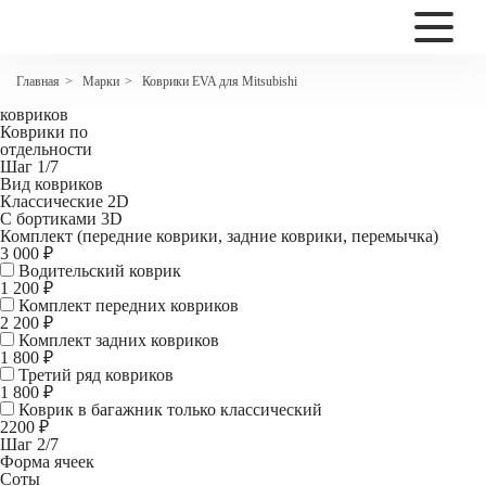
2200
Коврики EVA для Mitsubishi Delica (IV) Правый руль
Марки
Коврики EVA для Mitsubishi
Главная
>
>
Комплект
ковриков
Коврики по
отдельности
Шаг 1/7
Вид ковриков
Классические 2D
С бортиками 3D
Комплект (передние коврики, задние коврики, перемычка)
3 000 ₽
Водительский коврик
1 200
₽
Комплект передних ковриков
2 200
₽
Комплект задних ковриков
1 800
₽
Третий ряд ковриков
1 800 ₽
Коврик в багажник
только классический
2200 ₽
Шаг 2/7
Форма ячеек
Соты