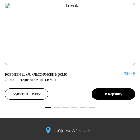
0 ₽
2900 ₽
Коврики EVA классические ромб
Ко
серые с черной окантовкой
се
Купить в 1 клик
В корзину
г. Уфа ул. Айская 46