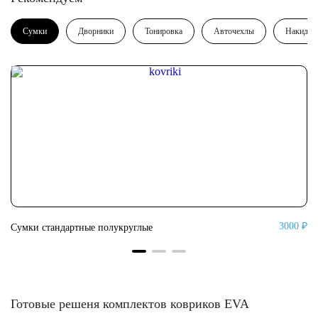
Сумки
Дворники
Тонировка
Авточехлы
Накидки
0 ₽
3000 ₽
Сумки стандартные полукруглые
Су
Готовые решеня комплектов ковриков EVA