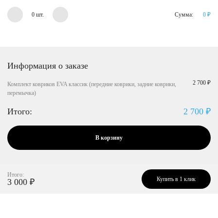
0 шт.
Сумма:
0
₽
Информация о заказе
2 700 ₽
Комплект ковриков EVA классик (передние коврики, задние коврики,
перемычка)
Итого:
2 700
₽
В корзину
Итого:
Купить в 1 клик
3 000
₽