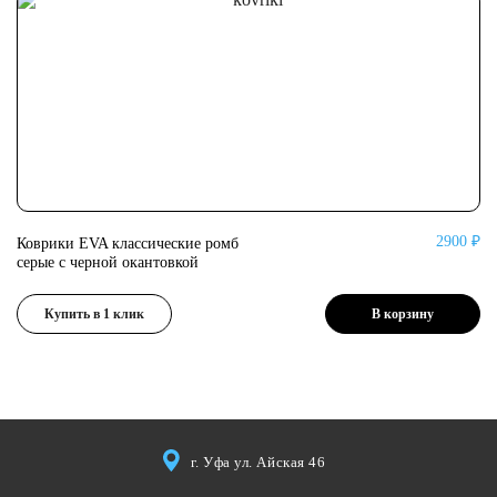
2900 ₽
Коврики EVA классические ромб
Ко
серые с черной окантовкой
се
Купить в 1 клик
В корзину
г. Уфа ул. Айская 46