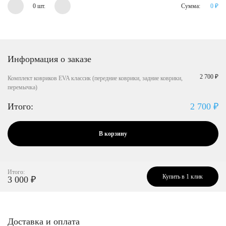
0 шт.
Сумма:
0
₽
Информация о заказе
2 700 ₽
Комплект ковриков EVA классик (передние коврики, задние коврики,
перемычка)
Итого:
2 700
₽
В корзину
Итого:
Купить в 1 клик
3 000
₽
Доставка и оплата