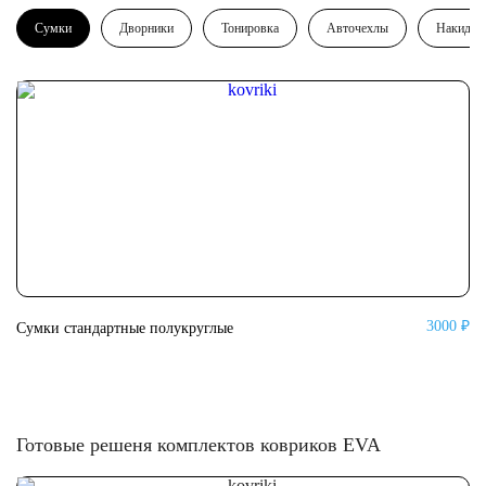
Сумки
Дворники
Тонировка
Авточехлы
Накидки
3000 ₽
Сумки стандартные полукруглые
Су
Готовые решеня комплектов ковриков EVA