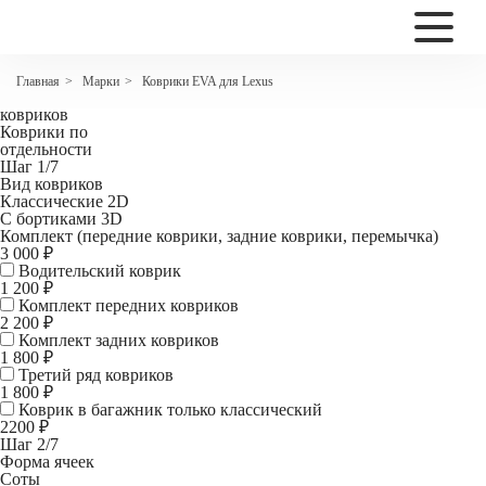
2200
Коврики EVA для Lexus IS 3 поколение
Марки
Коврики EVA для Lexus
Главная
>
>
Комплект
ковриков
Коврики по
отдельности
Шаг 1/7
Вид ковриков
Классические 2D
С бортиками 3D
Комплект (передние коврики, задние коврики, перемычка)
3 000 ₽
Водительский коврик
1 200
₽
Комплект передних ковриков
2 200
₽
Комплект задних ковриков
1 800
₽
Третий ряд ковриков
1 800 ₽
Коврик в багажник
только классический
2200 ₽
Шаг 2/7
Форма ячеек
Соты