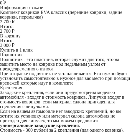
0
₽
Информация о заказе
Комплект ковриков EVA классик (передние коврики, задние
коврики, перемычка)
2 700 ₽
Итого:
2 700
₽
В корзину
Итого:
3 000
₽
Купить в 1 клик
Подпятник
Подпятник - это пластина, которая служит для того, чтобы
защитить место на коврике под педальным узлом от
преждевременного износа.
При отправке подпятник не устанавливается. Его нужно будет
установить самостоятельно в нужное для вас место при помощи
крепежей которые идут в комплекте
Крепления
Заводские крепления, если они предусмотрены моделью
автомобиля - входят в стоимость ковриков. Липучки входят в
стоимость ковриков, если материал салона пригоден для
сцепления с липучками.
Если на вашем автомобиле нет заводских креплений, но вы
хотите их установку или материал салона автомобиля не
пригоден для липучек, то мы можем предложить
универсальные заводские крепления
.
Стоимость -
300 рублей
за 2 крепления (для одного коврика).