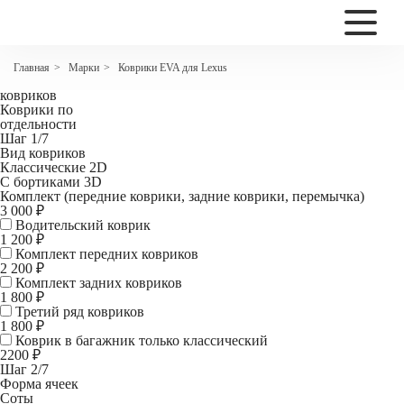
2200
Коврики EVA для Lexus GS IV
Марки
Коврики EVA для Lexus
Главная
>
>
Комплект
ковриков
Коврики по
отдельности
Шаг 1/7
Вид ковриков
Классические 2D
С бортиками 3D
Комплект (передние коврики, задние коврики, перемычка)
3 000 ₽
Водительский коврик
1 200
₽
Комплект передних ковриков
2 200
₽
Комплект задних ковриков
1 800
₽
Третий ряд ковриков
1 800 ₽
Коврик в багажник
только классический
2200 ₽
Шаг 2/7
Форма ячеек
Соты