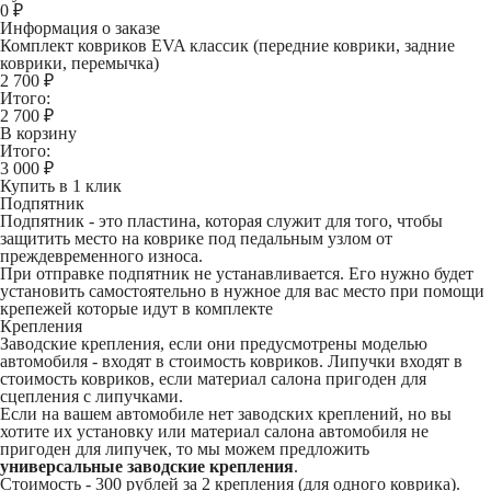
0
₽
Информация о заказе
Комплект ковриков EVA классик (передние коврики, задние
коврики, перемычка)
2 700 ₽
Итого:
2 700
₽
В корзину
Итого:
3 000
₽
Купить в 1 клик
Подпятник
Подпятник - это пластина, которая служит для того, чтобы
защитить место на коврике под педальным узлом от
преждевременного износа.
При отправке подпятник не устанавливается. Его нужно будет
установить самостоятельно в нужное для вас место при помощи
крепежей которые идут в комплекте
Крепления
Заводские крепления, если они предусмотрены моделью
автомобиля - входят в стоимость ковриков. Липучки входят в
стоимость ковриков, если материал салона пригоден для
сцепления с липучками.
Если на вашем автомобиле нет заводских креплений, но вы
хотите их установку или материал салона автомобиля не
пригоден для липучек, то мы можем предложить
универсальные заводские крепления
.
Стоимость -
300 рублей
за 2 крепления (для одного коврика).