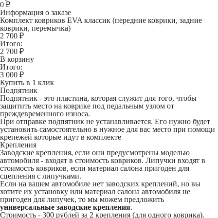
0
₽
Информация о заказе
Комплект ковриков EVA классик (передние коврики, задние
коврики, перемычка)
2 700 ₽
Итого:
2 700
₽
В корзину
Итого:
3 000
₽
Купить в 1 клик
Подпятник
Подпятник - это пластина, которая служит для того, чтобы
защитить место на коврике под педальным узлом от
преждевременного износа.
При отправке подпятник не устанавливается. Его нужно будет
установить самостоятельно в нужное для вас место при помощи
крепежей которые идут в комплекте
Крепления
Заводские крепления, если они предусмотрены моделью
автомобиля - входят в стоимость ковриков. Липучки входят в
стоимость ковриков, если материал салона пригоден для
сцепления с липучками.
Если на вашем автомобиле нет заводских креплений, но вы
хотите их установку или материал салона автомобиля не
пригоден для липучек, то мы можем предложить
универсальные заводские крепления
.
Стоимость -
300 рублей
за 2 крепления (для одного коврика).