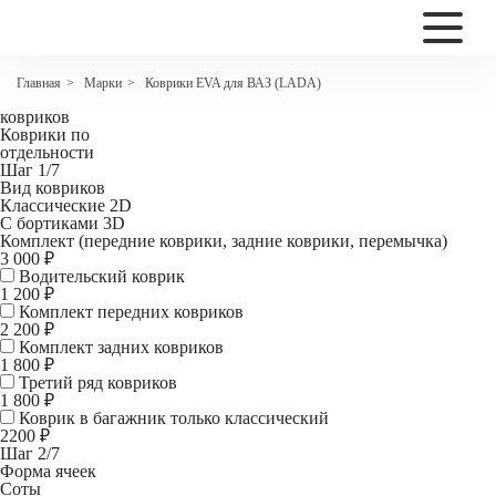
2200
Коврики EVA для Lada Granta I Рестайлинг Лифтбек
Марки
Коврики EVA для ВАЗ (LADA)
Главная
>
>
Комплект
ковриков
Коврики по
отдельности
Шаг 1/7
Вид ковриков
Классические 2D
С бортиками 3D
Комплект (передние коврики, задние коврики, перемычка)
3 000 ₽
Водительский коврик
1 200
₽
Комплект передних ковриков
2 200
₽
Комплект задних ковриков
1 800
₽
Третий ряд ковриков
1 800 ₽
Коврик в багажник
только классический
2200 ₽
Шаг 2/7
Форма ячеек
Соты