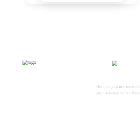
Каталог
О 
Отследите заказ, для этого
Используем все возможн
введите в поле номер вашего
европейской части Рос
отправления и нажмите Enter