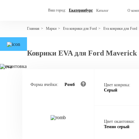
Ваш город:
Екатеринбург
Каталог
О комп
Марки
Eva коврики для Ford
Eva коврики для Ford
Главная
>
>
>
Коврики EVA для Ford Maverick 
Форма ячейки:
Ромб
Цвет коврика:
Серый
Цвет окантовки:
Темно серый