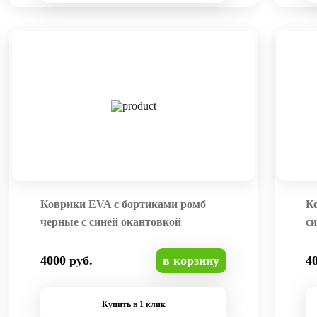
Коврики EVA с бортиками ромб
К
черные с синей окантовкой
си
4000 руб.
в корзину
4
Купить в 1 клик