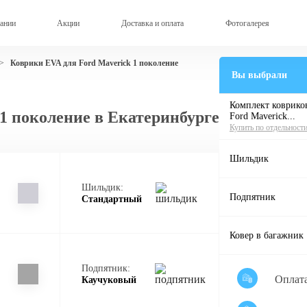
ании
Акции
Доставка и оплата
Фотогалерея
Коврики EVA для Ford Maverick 1 поколение
>
Вы выбрали
Комплект ковриков
1 поколение в Екатеринбурге
Ford Maverick...
Купить по отдельност
Шильдик
Шильдик:
Подпятник
Стандартный
Ковер в багажник
Подпятник:
Оплат
Каучуковый