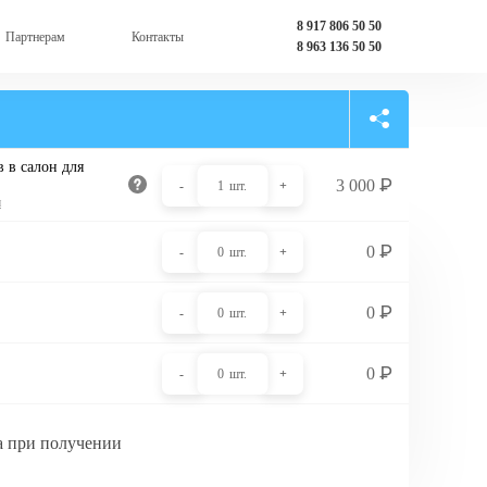
8 917 806 50 50
Партнерам
Контакты
8 963 136 50 50
 в салон для
3 000
₽
-
1
шт.
+
и
0
₽
-
0
шт.
+
0
₽
-
0
шт.
+
0
₽
-
0
шт.
+
а при получении