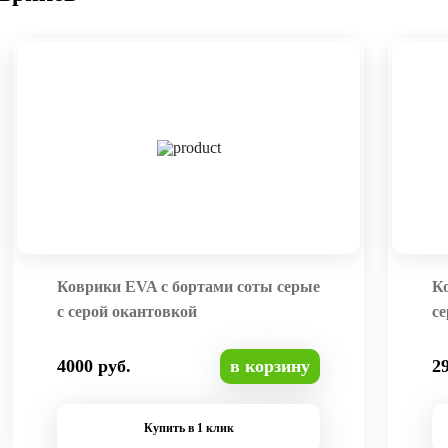
Коврики EVA с бортами соты серые
К
с серой окантовкой
се
4000 руб.
в корзину
2
Купить в 1 клик