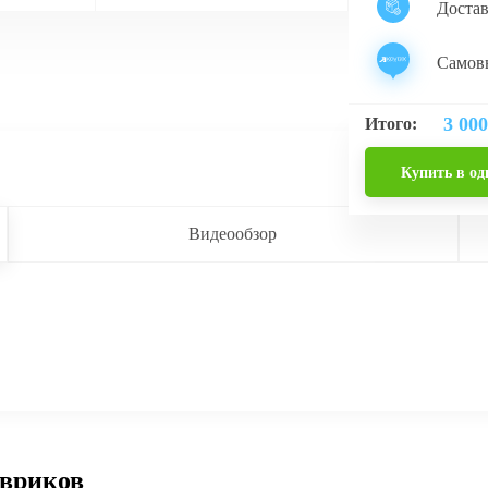
Доста
Самовы
3 000
Итого:
Купить в од
Видеообзор
овриков