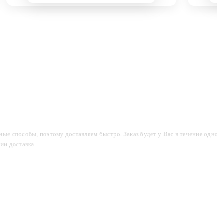
компании
Акции
Доставка и оплата
Фотогалерея
ые способы, поэтому доставляем быстро. Заказ будет у Вас в течение одно
сии доставка
2-3 дня.