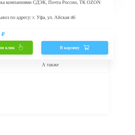
вка компаниями СДЭК, Почта России, ТК OZON
воз по адресу: г. Уфа, ул. Айская 46
₽
ин клик
В корзину
А также