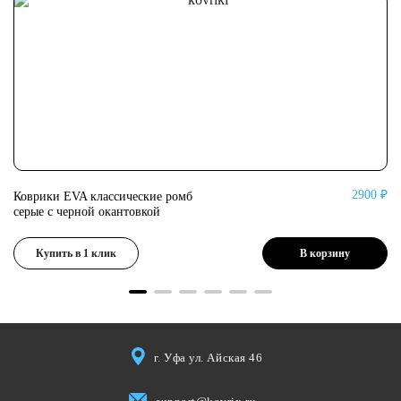
0 ₽
2900 ₽
Коврики EVA классические ромб
Ко
серые с черной окантовкой
се
Купить в 1 клик
В корзину
г. Уфа ул. Айская 46