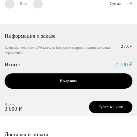
0 шт.
Сумма:
0
₽
Информация о заказе
2 700 ₽
Комплект ковриков EVA классик (передние коврики, задние коврики,
перемычка)
Итого:
2 700
₽
В корзину
Итого:
Купить в 1 клик
3 000
₽
Доставка и оплата