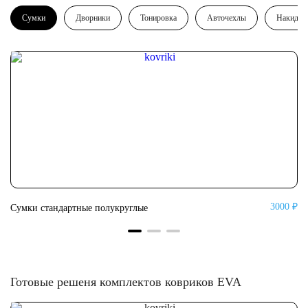
Сумки
Дворники
Тонировка
Авточехлы
Накидки
0 ₽
3000 ₽
Сумки стандартные полукруглые
Су
Готовые решеня комплектов ковриков EVA