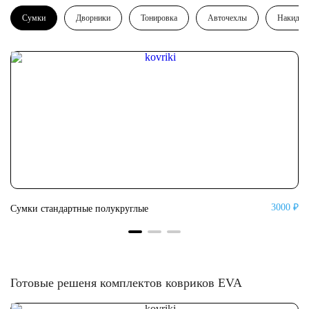
Сумки
Дворники
Тонировка
Авточехлы
Накидки
0 ₽
3000 ₽
Сумки стандартные полукруглые
Су
Готовые решеня комплектов ковриков EVA