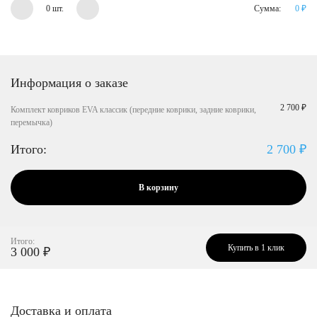
0 шт.
Сумма:
0
₽
Информация о заказе
2 700 ₽
Комплект ковриков EVA классик (передние коврики, задние коврики,
перемычка)
Итого:
2 700
₽
В корзину
Итого:
Купить в 1 клик
3 000
₽
Доставка и оплата