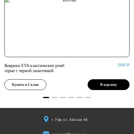
0 ₽
2900 ₽
Коврики EVA классические ромб
Ко
серые с черной окантовкой
се
Купить в 1 клик
В корзину
г. Уфа ул. Айская 46