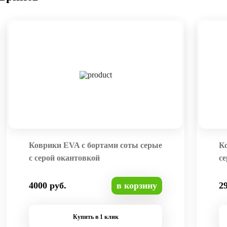
Коврики EVA с бортами соты серые
К
с серой окантовкой
се
4000 руб.
в корзину
2
Купить в 1 клик