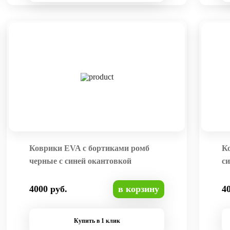
Коврики EVA с бортиками ромб
К
черные с синей окантовкой
си
4000 руб.
в корзину
4
Купить в 1 клик