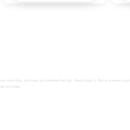
компании
Акции
Доставка и оплата
Фотогалерея
ые способы, поэтому доставляем быстро. Заказ будет у Вас в течение одно
сии доставка
2-3 дня.