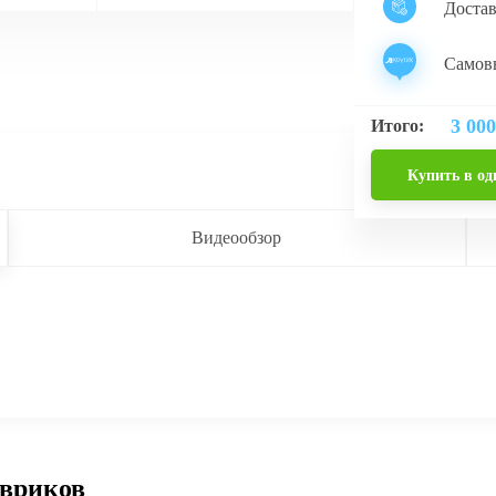
Доста
Самовы
3 000
Итого:
Купить в од
Видеообзор
овриков