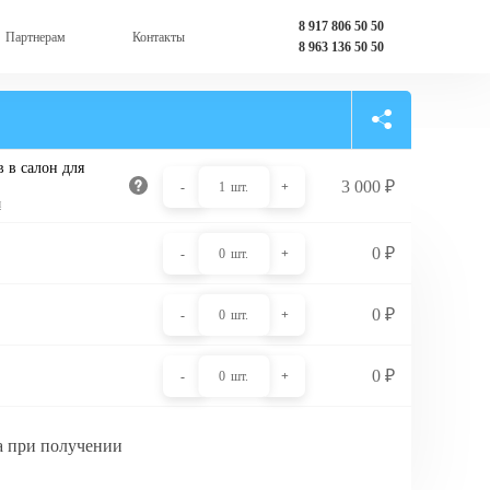
8 917 806 50 50
Партнерам
Контакты
8 963 136 50 50
 в салон для
3 000
₽
-
1
шт.
+
и
0
₽
-
0
шт.
+
0
₽
-
0
шт.
+
0
₽
-
0
шт.
+
а при получении