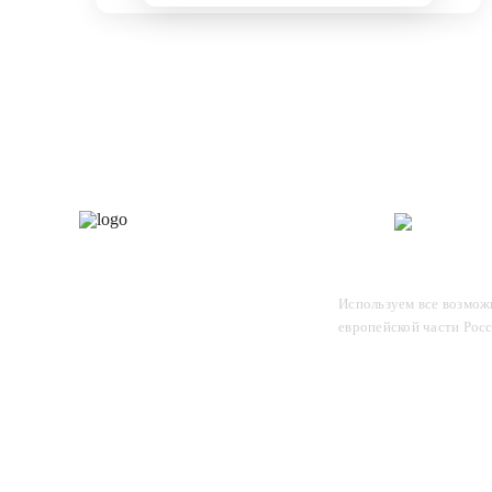
Каталог
О 
Отследите заказ, для этого
Используем все возможн
введите в поле номер вашего
европейской части Рос
отправления и нажмите Enter